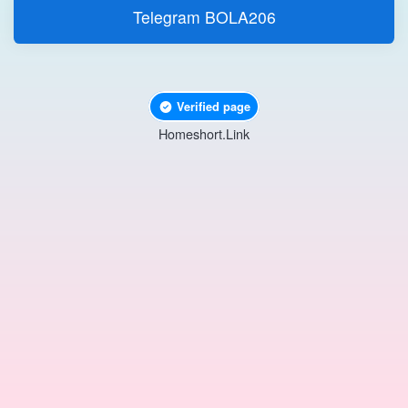
Telegram BOLA206
Verified page
Homeshort.Link